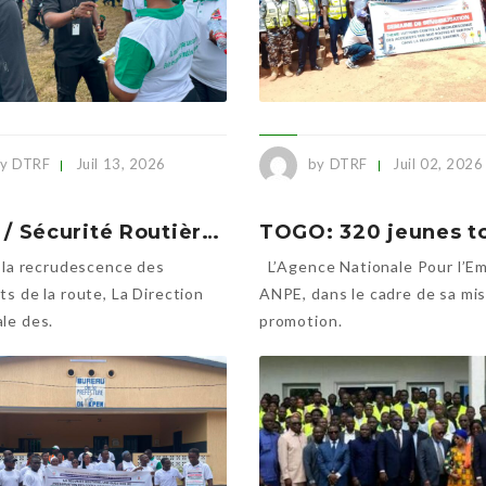
y DTRF
Juil 13, 2026
by DTRF
Juil 02, 2026
Togo / Sécurité Routière à Kara : La DTRF lance une caravane de sensibilisation dans sept préfectures
la recrudescence des
L’Agence Nationale Pour l’Em
ts de la route, La Direction
ANPE, dans le cadre de sa mi
le des.
promotion.