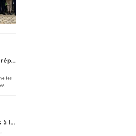
BMW: campagne de réparation gratuite des airbags Takata
me les
MW.
Zio 3 : les taxi-motos à l’école du code de la route
ur