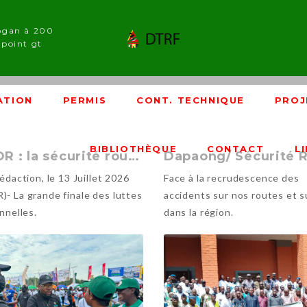
ogan à 200
point gt
ATION
PERMIS
CONT. TECHNIQUE
PROJ
BIBLIOTHÈQUE
CONTACT
L
MTPDR : la sécurité routière au cœur des Evala 2026
Rédaction, le 13 Juillet 2026
Face à la recrudescence des
- La grande finale des luttes
accidents sur nos routes et 
onnelles.
dans la région.