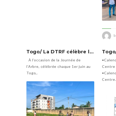
b
Togo/ La DTRF célèbre la Journée de l’Arbre : 30 plants pour un transport plus vert
À l’occasion de la Journée de
•Calend
l’Arbre, célébrée chaque 1er juin au
Centre
Togo,.
•Calend
Centre