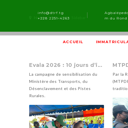
info@dtrf.tg
Agbaléped
Home
-
Blog With Sidebar
+228 2251-4263
m du Rond 
ACCUEIL
IMMATRICUL
Evala 2026 : 10 jours d’intense sensibilisation du MTDPR
La campagne de sensibilisation du
Par la 
Ministère des Transports, du
(MTPDR)
Désenclavement et des Pistes
traditi
Rurales.