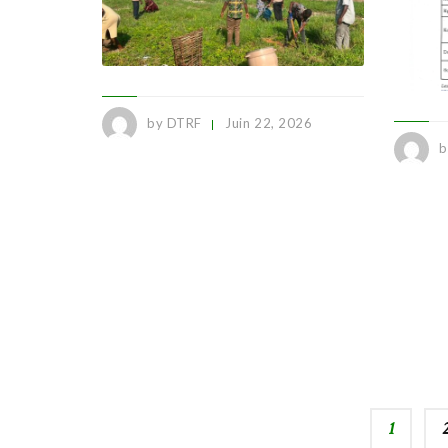
by DTRF
Juin 22, 2026
b
1