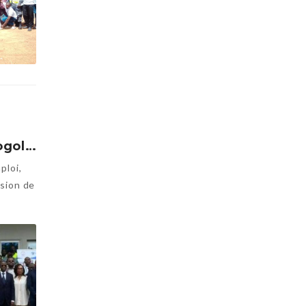
TOGO: 320 jeunes togolais formés à la conduite de camions pour répondre à une demande urgente du marché
ploi,
ssion de