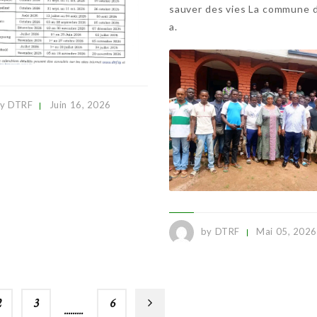
sauver des vies La commune d
a.
y DTRF
Juin 16, 2026
by DTRF
Mai 05, 2026
2
3
…
6