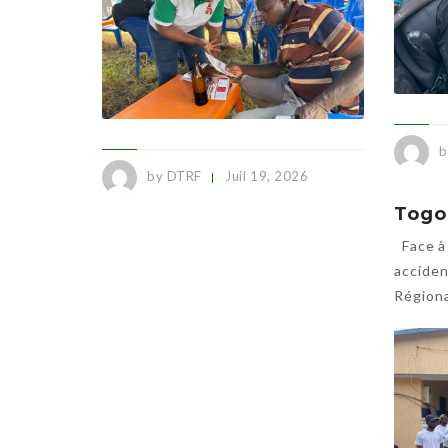
b
by DTRF
Juil 19, 2026
Face à 
acciden
Régiona