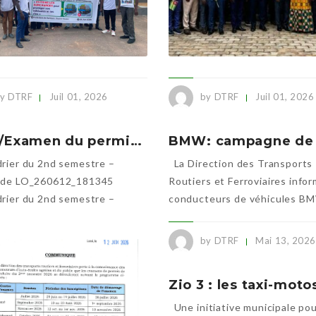
y DTRF
Juil 01, 2026
by DTRF
Juil 01, 2026
Togo/Examen du permis de conduire : voici le calendrier du second semestre
rier du 2nd semestre –
La Direction des Transports
 de LO_260612_181345
Routiers et Ferroviaires infor
rier du 2nd semestre –
conducteurs de véhicules B
.
by DTRF
Mai 13, 2026
Une initiative municipale po