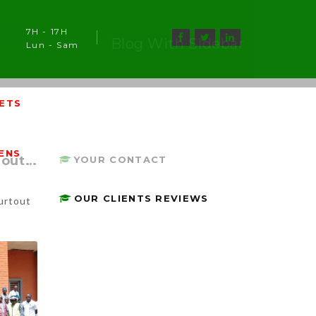
7H - 17H
Blog With Sidebar
Lun - Sam
ETS
IENS
Dapaong/ Sécurité Routière : La DTRF sensibilise contre la recrudescence des accidents dans les Savanes
YOUR CONTACT
OUR CLIENTS REVIEWS
surtout