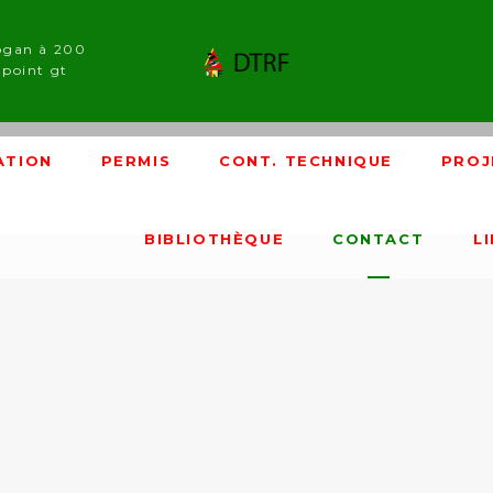
ogan à 200
point gt
ATION
PERMIS
CONT. TECHNIQUE
PROJ
BIBLIOTHÈQUE
CONTACT
L