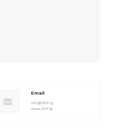
Email
info@dtrf.tg
www.dtrf.tg