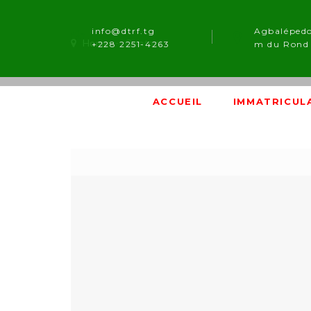
info@dtrf.tg
Agbaléped
Home
-
Contact
+228 2251-4263
m du Rond 
ACCUEIL
IMMATRICUL