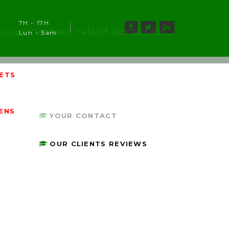
7H - 17H
« Communiqué du Gouvernement relatif aux activités de l’opérateur YANGO au Togo »
Lun - Sam
ETS
e
IENS
YOUR CONTACT
OUR CLIENTS REVIEWS