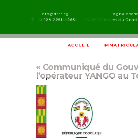
info@dtrf.tg
Agbaléped
Home
-
Actualités
-
« Communiqué du Gouvernement relatif a
+228 2251-4263
m du Rond 
ACCUEIL
IMMATRICUL
« Communiqué du Gouver
l’opérateur YANGO au T