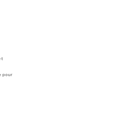
et
e pour