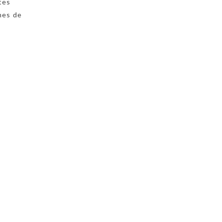
tes
smes de