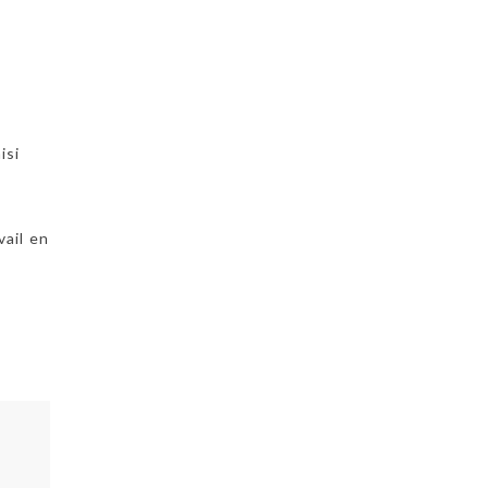
isi
vail en