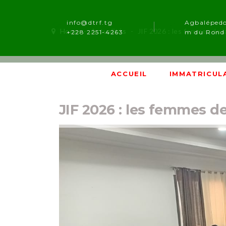
info@dtrf.tg
Agbaléped
Home
-
Actualités
-
JIF 2026 : les femmes de 
+228 2251-4263
m du Rond 
ACCUEIL
IMMATRICUL
JIF 2026 : les femmes d